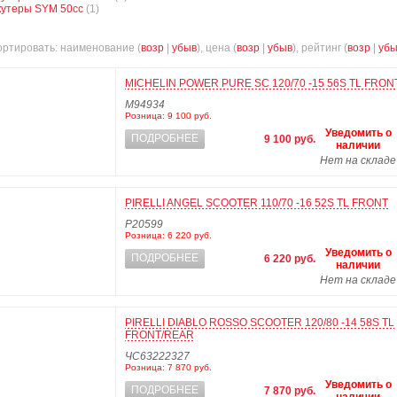
кутеры SYM 50сс
(1)
ртировать: наименование (
возр
|
убыв
), цена (
возр
|
убыв
), рейтинг (
возр
|
убы
MICHELIN POWER PURE SC 120/70 -15 56S TL FRON
M94934
Розница: 9 100 руб.
Уведомить о
ПОДРОБНЕЕ
9 100 руб.
наличии
Нет на складе
PIRELLI ANGEL SCOOTER 110/70 -16 52S TL FRONT
P20599
Розница: 6 220 руб.
Уведомить о
ПОДРОБНЕЕ
6 220 руб.
наличии
Нет на складе
PIRELLI DIABLO ROSSO SCOOTER 120/80 -14 58S TL
FRONT/REAR
ЧС63222327
Розница: 7 870 руб.
Уведомить о
ПОДРОБНЕЕ
7 870 руб.