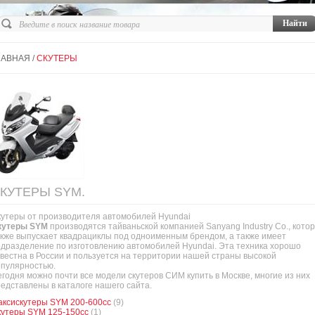
ЛАВНАЯ
/
СКУТЕРЫ
КУТЕРЫ SYM.
утеры от производителя автомобилей Hyundai
кутеры SYM
производятся тайваньской компанией Sanyang Industry Co., кото
кже выпускает квадрациклы под одноименным брендом, а также имеет
дразделение по изготовлению автомобилей Hyundai. Эта техника хорошо
вестна в России и пользуется на территории нашей страны высокой
опулярностью.
годня можно почти все модели скутеров СИМ купить в Москве, многие из них
едставлены в каталоге нашего сайта.
аксискутеры SYM 200-600cc
(9)
кутеры SYM 125-150cc
(1)