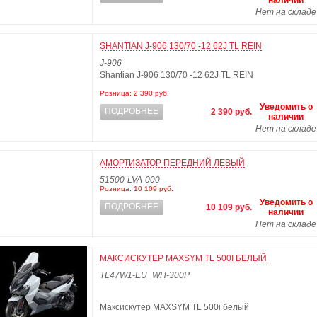
наличии
Нет на складе
SHANTIAN J-906 130/70 -12 62J TL REIN
J-906
Shantian J-906 130/70 -12 62J TL REIN
Розница: 2 390 руб.
Уведомить о
ПОДРОБНЕЕ
2 390 руб.
наличии
Нет на складе
АМОРТИЗАТОР ПЕРЕДНИЙ ЛЕВЫЙ
51500-LVA-000
Розница: 10 109 руб.
Уведомить о
ПОДРОБНЕЕ
10 109 руб.
наличии
Нет на складе
МАКСИСКУТЕР MAXSYM TL 500I БЕЛЫЙ
TL47W1-EU_WH-300P
Максискутер MAXSYM TL 500i белый