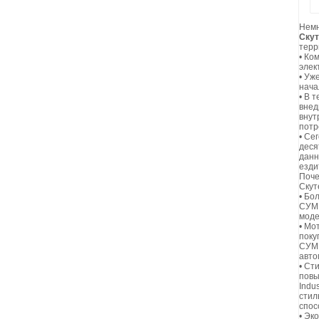
Немн
Ску
терр
•
Ком
элек
•
Уже
нача
•
В т
внед
внут
потр
•
Сег
деся
данн
езди
Поче
Скут
•
Бол
СУМ 
моде
•
Мот
поку
СУМ 
авто
•
Сти
повы
Indu
стил
спос
•
Эко