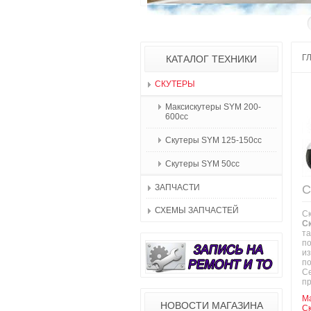
Г
КАТАЛОГ ТЕХНИКИ
СКУТЕРЫ
Максискутеры SYM 200-
600cc
Скутеры SYM 125-150cc
Скутеры SYM 50сс
ЗАПЧАСТИ
С
СХЕМЫ ЗАПЧАСТЕЙ
Ск
С
та
по
из
п
Се
пр
М
НОВОСТИ МАГАЗИНА
С