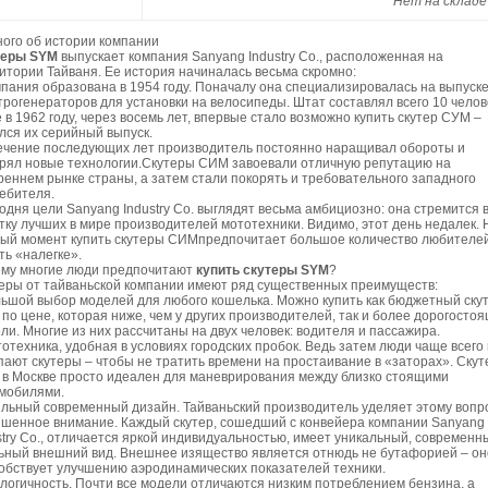
Нет на складе
ого об истории компании
теры SYM
выпускает компания Sanyang Industry Co., расположенная на
итории Тайваня. Ее история начиналась весьма скромно:
пания образована в 1954 году. Поначалу она специализировалась на выпуск
трогенераторов для установки на велосипеды. Штат составлял всего 10 челов
 в 1962 году, через восемь лет, впервые стало возможно купить скутер СУМ –
лся их серийный выпуск.
ечение последующих лет производитель постоянно наращивал обороты и
рял новые технологии.Скутеры СИМ завоевали отличную репутацию на
реннем рынке страны, а затем стали покорять и требовательного западного
ебителя.
одня цели Sanyang Industry Co. выглядят весьма амбициозно: она стремится 
тку лучших в мире производителей мототехники. Видимо, этот день недалек. 
ый момент купить скутеры СИМпредпочитает большое количество любителе
ть «налегке».
му многие люди предпочитают
купить скутеры SYM
?
еры от тайваньской компании имеют ряд существенных преимуществ:
ьшой выбор моделей для любого кошелька. Можно купить как бюджетный ску
по цене, которая ниже, чем у других производителей, так и более дорогосто
ли. Многие из них рассчитаны на двух человек: водителя и пассажира.
отехника, удобная в условиях городских пробок. Ведь затем люди чаще всего 
пают скутеры – чтобы не тратить времени на простаивание в «заторах». Скут
в Москве просто идеален для маневрирования между близко стоящими
мобилями.
льный современный дизайн. Тайваньский производитель уделяет этому вопр
шенное внимание. Каждый скутер, сошедший с конвейера компании Sanyang
stry Co., отличается яркой индивидуальностью, имеет уникальный, современн
ьный внешний вид. Внешнее изящество является отнюдь не бутафорией – он
обствует улучшению аэродинамических показателей техники.
логичность. Почти все модели отличаются низким потреблением бензина, а