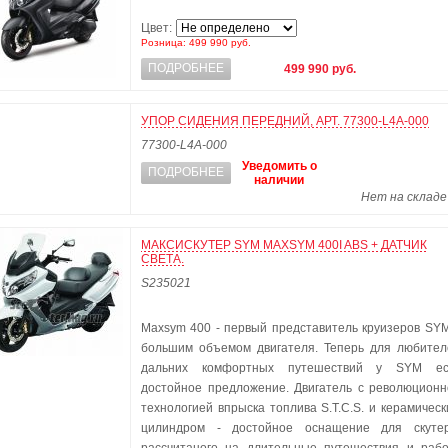
Цвет:
Розница: 499 990 руб.
ПОДРОБНЕЕ
499 990 руб.
УПОР СИДЕНИЯ ПЕРЕДНИЙ, АРТ. 77300-L4A-000
77300-L4A-000
Уведомить о
ПОДРОБНЕЕ
наличии
Нет на складе
МАКСИСКУТЕР SYM MAXSYM 400I ABS + ДАТЧИК
СВЕТА.
S235021
Maxsym 400 - первый представитель круизеров SYM
большим объемом двигателя. Теперь для любител
дальних комфортных путешествий у SYM ес
достойное предложение. Двигатель с революционн
технологией впрыска топлива S.T.C.S. и керамичес
цилиндром - достойное оснащение для скутер