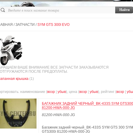
ЛАВНАЯ
/
ЗАПЧАСТИ
/
SYM GTS 300I EVO
БРАЩАЕМ ВАШЕ ВНИМАНИЕ ВСЕ ЗАПЧАСТИ ЗАКАЗЫВАЮТСЯ
 ОТГРУЖАЮТСЯ ПОСЛЕ ПРЕДОПЛАТЫ.
лапанная крышка
(1)
ртировать: наименование (
возр
|
убыв
), цена (
возр
|
убыв
), рейтинг (
возр
|
убы
БАГАЖНИК ЗАДНИЙ ЧЕРНЫЙ_BK-433S SYM GTS300
81200-HWA-000-JG
81200-HWA-000-JG
Багажник задний черный_BK-433S SYM GTS 300 SY
GTS300i 81200-HWA-000-JG