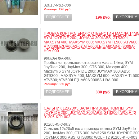
32013-RB1-000
Розница: 196 руб.
ПОДРОБНЕЕ
В КОРЗИНУ
196 руб.
ПРОБКА КОНТРОЛЬНОГО ОТВЕРСТИЯ МАСЛА 14М
SYM JOYRIDE 200I; JOYMAX 300I ABS; GTS300I;
MAXSYM 400; MAXSYM 600; MAXSYM TL500; ATV600;
ATV600LE(UA60A2-6); ATV600LE(UA60A3-6) 9008A-
H9A-000
9008A-H9A-000
Пробка контрольного отверстия масла 14мм, SYM
JoyRide 200, JoyMax 300, GTS 300, Maxsym 400,
Maxsym 6 SYM JOYRIDE 200i; JOYMAX 300i ABS;
GTS300i; MAXSYM 400; MAXSYM 600; MAXSYM TL500
ATV600; ATV600LE(UA60A 9008A-H9A-000
Розница: 330 руб.
ПОДРОБНЕЕ
В КОРЗИНУ
330 руб.
САЛЬНИК 12X20X5 ВАЛА ПРИВОДА ПОМПЫ SYM
JOYRIDE 200I; JOYMAX 300I ABS; GTS300I; WOLF T2
91205-KF0-003
91205-KF0-003
Сальник 12x20x5 вала привода помпы SYM JoyRide
200, JoyMax 300, GTS 300, Wolf 250 SYM JOYRIDE 200
JOYMAX 300i ABS; GTS300i; WOLF T2 91205-KF0-003