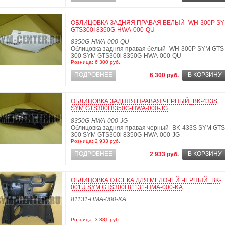
ОБЛИЦОВКА ЗАДНЯЯ ПРАВАЯ БЕЛЫЙ_WH-300P S
GTS300I 8350G-HWA-000-QU
8350G-HWA-000-QU
Облицовка задняя правая белый_WH-300P SYM GTS
300 SYM GTS300i 8350G-HWA-000-QU
Розница: 6 300 руб.
ПОДРОБНЕЕ
В КОРЗИНУ
6 300 руб.
ОБЛИЦОВКА ЗАДНЯЯ ПРАВАЯ ЧЕРНЫЙ_BK-433S
SYM GTS300I 8350G-HWA-000-JG
8350G-HWA-000-JG
Облицовка задняя правая черный_BK-433S SYM GTS
300 SYM GTS300i 8350G-HWA-000-JG
Розница: 2 933 руб.
ПОДРОБНЕЕ
В КОРЗИНУ
2 933 руб.
ОБЛИЦОВКА ОТСЕКА ДЛЯ МЕЛОЧЕЙ ЧЕРНЫЙ_BK-
001U SYM GTS300I 81131-HMA-000-KA
81131-HMA-000-KA
Розница: 3 381 руб.