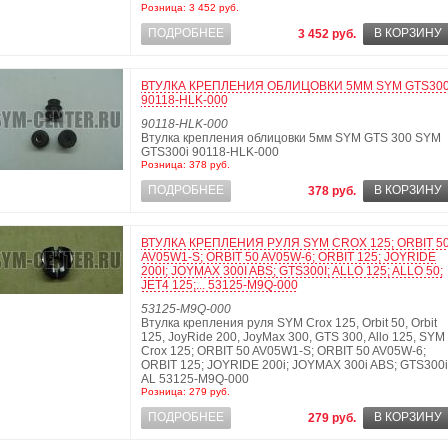
Розница: 3 452 руб.
ПОДРОБНЕЕ
В КОРЗИНУ
3 452 руб.
ВТУЛКА КРЕПЛЕНИЯ ОБЛИЦОВКИ 5ММ SYM GTS300
90118-HLK-000
90118-HLK-000
Втулка крепления облицовки 5мм SYM GTS 300 SYM
GTS300i 90118-HLK-000
Розница: 378 руб.
ПОДРОБНЕЕ
В КОРЗИНУ
378 руб.
ВТУЛКА КРЕПЛЕНИЯ РУЛЯ SYM CROX 125; ORBIT 5
AV05W1-S; ORBIT 50 AV05W-6; ORBIT 125; JOYRIDE
200I; JOYMAX 300I ABS; GTS300I; ALLO 125; ALLO 50;
JET4 125;... 53125-M9Q-000
53125-M9Q-000
Втулка крепления руля SYM Crox 125, Orbit 50, Orbit
125, JoyRide 200, JoyMax 300, GTS 300, Allo 125, SYM
Crox 125; ORBIT 50 AV05W1-S; ORBIT 50 AV05W-6;
ORBIT 125; JOYRIDE 200i; JOYMAX 300i ABS; GTS300i
AL 53125-M9Q-000
Розница: 279 руб.
ПОДРОБНЕЕ
В КОРЗИНУ
279 руб.