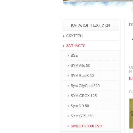
Г
КАТАЛОГ ТЕХНИКИ
СКУТЕРЫ
ЗАПЧАСТИ
BSE
SYM Allo 50
О
И
SYM BasiX 50
К
Sym CityCom 300
Со
SYM CROX 125
Sym DD 50
SYM GTS 250
Sym GTS 300i EVO