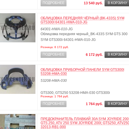
ПОДРОБНЕЕ
В КОРЗИНУ
13 540 руб.
ОБЛИЦОВКА ПЕРЕДНЯЯ ЧЁРНЫЙ (BK-433S) SYM
GTS300I 64301-HWA-010-JG
64301-HWA-010-JG
Облицовка передняя черный_BK-433S SYM GTS 300
SYM GTS300i 64301-HWA-010-JG
Розница: 6 172 руб.
ПОДРОБНЕЕ
В КОРЗИНУ
6 172 руб.
ОБЛИЦОВКА ПРИБОРНОЙ ПАНЕЛИ SYM GTS300I
53208-HMA-030
53208-HMA-030
GTS300, GTS250 53208-HMA-030 GTS300i
Розница: 1 764 руб.
ПОДРОБНЕЕ
В КОРЗИНУ
1 764 руб.
ПРЕДОХРАНИТЕЛЬ ПЛАВКИЙ 30A SYM JOYRIDE 200
GTS 250, ATV 250 SYM JOYRIDE 200I; GTS250; ATV25
32013-RB1-000