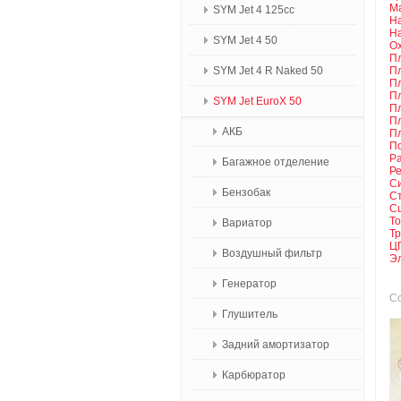
М
SYM Jet 4 125сс
Н
На
SYM Jet 4 50
О
Пл
SYM Jet 4 R Naked 50
Пл
Пл
П
SYM Jet EuroX 50
Пл
Пл
АКБ
Пл
П
Р
Багажное отделение
Ре
С
Бензобак
С
С
Т
Вариатор
Тр
Ц
Воздушный фильтр
Э
Генератор
Со
Глушитель
Задний амортизатор
Карбюратор