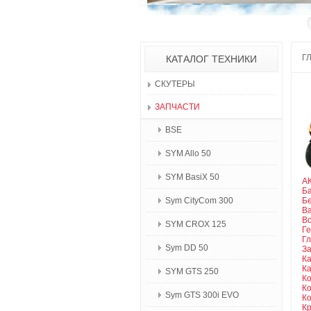
Г
КАТАЛОГ ТЕХНИКИ
СКУТЕРЫ
ЗАПЧАСТИ
BSE
SYM Allo 50
SYM BasiX 50
А
Б
Sym CityCom 300
Б
В
В
SYM CROX 125
Г
Г
Sym DD 50
З
К
К
SYM GTS 250
К
К
Sym GTS 300i EVO
К
К