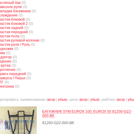
асляный бак
(0)
авесное руля
(0)
кладка багажника
(0)
хлаждение
(0)
астик боковой
(0)
астик боковой 2
(0)
астик задний
(0)
ластик передний
(0)
астик пола
(0)
астик рулевой колонки
(0)
астик руля / Руль
(0)
одножки
(0)
ама
(0)
дуктор
(0)
идение
(0)
тартер
(0)
цепление
(0)
ормоз передний
(0)
аверса / Перья
(0)
ПГ
(0)
лектрика
(0)
ртировать: наименование (
возр
|
убыв
), цена (
возр
|
убыв
), рейтинг (
возр
|
убы
БАГАЖНИК SYM EUROX 100; EUROX 50 81200-G22-
000-BK
81200-G22-000-BK