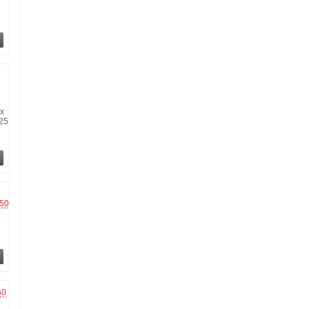
ox
25
50
50