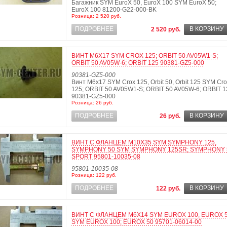
Багажник SYM EuroX 50, EuroX 100 SYM EuroX 50;
EuroX 100 81200-G22-000-BK
Розница: 2 520 руб.
ПОДРОБНЕЕ
В КОРЗИНУ
2 520 руб.
ВИНТ М6Х17 SYM CROX 125; ORBIT 50 AV05W1-S;
ORBIT 50 AV05W-6; ORBIT 125 90381-GZ5-000
90381-GZ5-000
Винт М6х17 SYM Crox 125, Orbit 50, Orbit 125 SYM Cr
125; ORBIT 50 AV05W1-S; ORBIT 50 AV05W-6; ORBIT 1
90381-GZ5-000
Розница: 26 руб.
ПОДРОБНЕЕ
В КОРЗИНУ
26 руб.
ВИНТ С ФЛАНЦЕМ М10Х35 SYM SYMPHONY 125,
SYMPHONY 50 SYM SYMPHONY 125SR; SYMPHONY 
SPORT 95801-10035-08
95801-10035-08
Розница: 122 руб.
ПОДРОБНЕЕ
В КОРЗИНУ
122 руб.
ВИНТ С ФЛАНЦЕМ М6Х14 SYM EUROX 100, EUROX 
SYM EUROX 100; EUROX 50 95701-06014-00