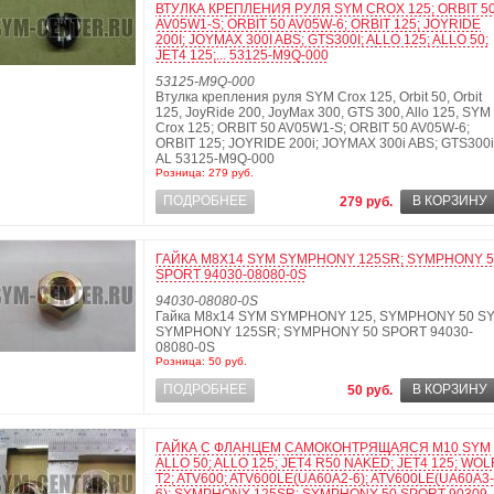
ВТУЛКА КРЕПЛЕНИЯ РУЛЯ SYM CROX 125; ORBIT 5
AV05W1-S; ORBIT 50 AV05W-6; ORBIT 125; JOYRIDE
200I; JOYMAX 300I ABS; GTS300I; ALLO 125; ALLO 50;
JET4 125;... 53125-M9Q-000
53125-M9Q-000
Втулка крепления руля SYM Crox 125, Orbit 50, Orbit
125, JoyRide 200, JoyMax 300, GTS 300, Allo 125, SYM
Crox 125; ORBIT 50 AV05W1-S; ORBIT 50 AV05W-6;
ORBIT 125; JOYRIDE 200i; JOYMAX 300i ABS; GTS300i
AL 53125-M9Q-000
Розница: 279 руб.
ПОДРОБНЕЕ
В КОРЗИНУ
279 руб.
ГАЙКА М8Х14 SYM SYMPHONY 125SR; SYMPHONY 5
SPORT 94030-08080-0S
94030-08080-0S
Гайка М8х14 SYM SYMPHONY 125, SYMPHONY 50 S
SYMPHONY 125SR; SYMPHONY 50 SPORT 94030-
08080-0S
Розница: 50 руб.
ПОДРОБНЕЕ
В КОРЗИНУ
50 руб.
ГАЙКА С ФЛАНЦЕМ САМОКОНТРЯЩАЯСЯ М10 SYM
ALLO 50; ALLO 125; JET4 R50 NAKED; JET4 125; WOL
T2; ATV600; ATV600LE(UA60A2-6); ATV600LE(UA60A3-