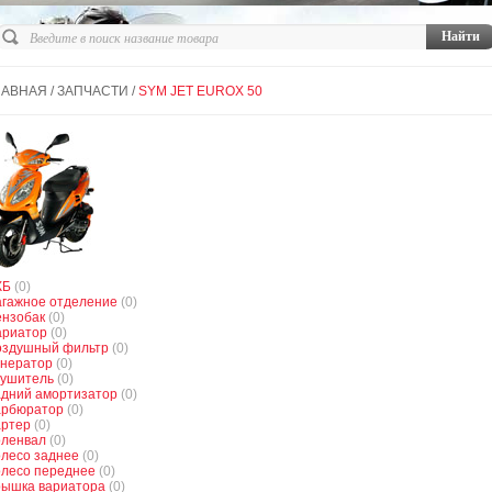
ЛАВНАЯ
/
ЗАПЧАСТИ
/
SYM JET EUROX 50
КБ
(0)
агажное отделение
(0)
ензобак
(0)
ариатор
(0)
оздушный фильтр
(0)
енератор
(0)
лушитель
(0)
адний амортизатор
(0)
арбюратор
(0)
артер
(0)
оленвал
(0)
олесо заднее
(0)
олесо переднее
(0)
рышка вариатора
(0)