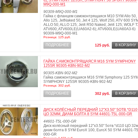
6); SYMPHONY 125SR; SYMPHONY 50 SPORT 90309-
M9Q-000-M1
90309-M9Q-000-M1
Гайка с фланцем самоконтрящаяся М10 SYM Allo 50,
Allo 125, JetNaked 50, Jet 4 125, Wolf 250, ATV 600 SY
ALLO 50; ALLO 125; Jet4 R50 Naked; Jet4 125; WOLF T
ATV600; ATV600LE(UA60A2-6); ATV600LE(UA60A3-6)
90309-M9Q-000-M1
Розница: 125 руб.
ПОДРОБНЕЕ
В КОРЗИНУ
125 руб.
ГАЙКА САМОКОНТРЯЩАЯСЯ М16 SYM SYMPHONY
125SR 90305-KBN-902-M2
90305-KBN-902-M2
Гайка самоконтрящаяся М16 SYM Symphony 125 SY
SYMPHONY 125SR 90305-KBN-902-M2
Розница: 302 руб.
ПОДРОБНЕЕ
В КОРЗИНУ
302 руб.
ДИСК КОЛЁСНЫЙ ПЕРЕДНИЙ 12"X3.50" 5ОТВ.*D110
ЦО 32ММ, ДИАМ БОЛТА 8 SYM 44601-T5L-000-GR
44601-T5L-000-GR
Диск колёсный передний 12"x3.50" 5отв.*d110 ЦО 32м
диам болта 8 SYM EuroX 100, EuroX 50 SYM 44601-T5
000-GR