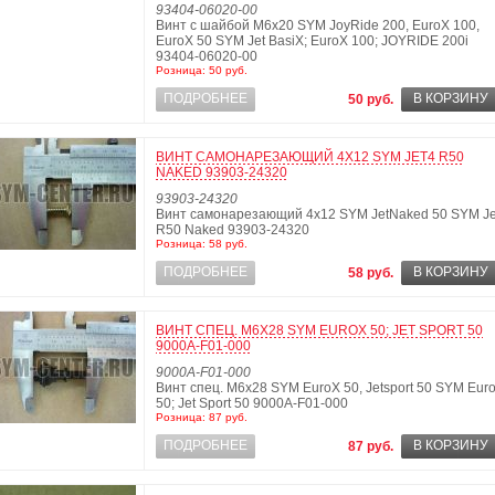
93404-06020-00
Винт с шайбой М6х20 SYM JoyRide 200, EuroX 100,
EuroX 50 SYM Jet BasiX; EuroX 100; JOYRIDE 200i
93404-06020-00
Розница: 50 руб.
ПОДРОБНЕЕ
В КОРЗИНУ
50 руб.
ВИНТ САМОНАРЕЗАЮЩИЙ 4Х12 SYM JET4 R50
NAKED 93903-24320
93903-24320
Винт самонарезающий 4х12 SYM JetNaked 50 SYM Je
R50 Naked 93903-24320
Розница: 58 руб.
ПОДРОБНЕЕ
В КОРЗИНУ
58 руб.
ВИНТ СПЕЦ. М6Х28 SYM EUROX 50; JET SPORT 50
9000A-F01-000
9000A-F01-000
Винт спец. М6х28 SYM EuroX 50, Jetsport 50 SYM Eur
50; Jet Sport 50 9000A-F01-000
Розница: 87 руб.
ПОДРОБНЕЕ
В КОРЗИНУ
87 руб.