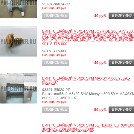
95701-06014-00
Розница: 49 руб.
ПОДРОБНЕЕ
В КОРЗИНУ
49 руб.
ВИНТ С ШАЙБОЙ М5Х14 SYM JOYRIDE 200, ATV 200,
ATV 300, MIO 50, EUROX 100, EUROX 50 SYM JOYRI
200I; ATV200; ATV300; MIO 50; EUROX 100; EUROX 50
90118-T15-000
90118-T15-000
Розница: 49 руб.
ПОДРОБНЕЕ
В КОРЗИНУ
49 руб.
ВИНТ С ШАЙБОЙ М5Х20 SYM MAXSYM 600 93891-
05020-07
93891-05020-07
Винт с шайбой М5х20 SYM Maxsym 600 SYM MAXSY
600 93891-05020-07
Розница: 50 руб.
ПОДРОБНЕЕ
В КОРЗИНУ
50 руб.
ВИНТ С ШАЙБОЙ М6Х20 SYM JET BASIX; EUROX 100
JOYRIDE 200I 93404-06020-00