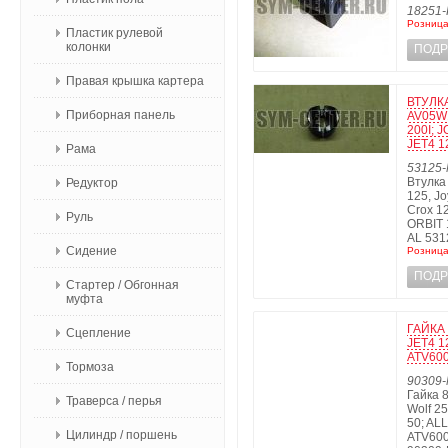
18251-
Розница
Пластик рулевой
колонки
ПОДР
Правая крышка картера
ВТУЛК
Приборная панель
AV05W1
200I; 
JET4 1
Рама
53125
Втулка 
Редуктор
125, Jo
Crox 1
Руль
ORBIT 
AL 531
Сидение
Розница
ПОДР
Стартер / Обгонная
муфта
ГАЙКА 
Сцепление
JET4 1
ATV600
Тормоза
90309
Гайка 8
Траверса / перья
Wolf 2
50; ALL
Цилиндр / поршень
ATV600