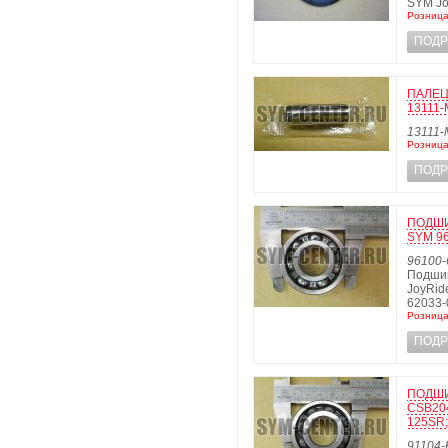
SYM Jo
Розница
ПОДР
ПАЛЕЦ
13111-
13111-
Розница
ПОДР
ПОДШИ
SYM 96
96100-
Подши
JoyRid
62033-
Розница
ПОДР
ПОДШ
CSB204
125SR;
91104-