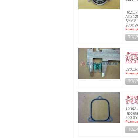
Подши
Allo 12
SYM AL
200i; 
Розница
ПОДР
ПРЕДО
GTS 25
32013-
32013-
Розница
ПОДР
ПРОКЛ
SYM JO
12362-
Прокла
200 SY
Розница
ПОДР