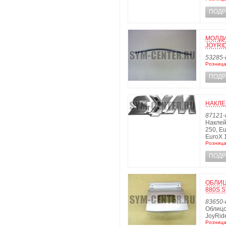
ПОДР
МОЛДИ
JOYRID
53285-
Розница
ПОДР
НАКЛЕ
87121-
Наклей
250, E
EuroX 
Розница
ПОДР
ОБЛИЦ
880S S
83650-
Облицо
JoyRid
Розница