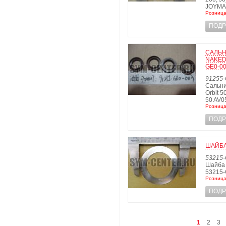
JOYMAX
Розница
ПОДР
САЛЬНИ
NAKED;
GE0-0
91255-
Сальник
Orbit 5
50 AV0
Розница
ПОДР
ШАЙБА 
53215-
Шайба 
53215-
Розница
ПОДР
1
2
3