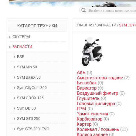
ГЛАВНАЯ
/
ЗАПЧАСТИ
/
SYM JOYR
КАТАЛОГ ТЕХНИКИ
СКУТЕРЫ
ЗАПЧАСТИ
BSE
SYM Allo 50
АКБ
(0)
Амортизаторы задние
(2)
SYM BasiX 50
Бензобак
(0)
Вариатор
(0)
Sym CityCom 300
Воздушный фильтр
(0)
Глушитель
(0)
SYM CROX 125
Головка цилиндра
(0)
ГРМ
(0)
Sym DD 50
Замок сидения
(0)
Карбюратор
(0)
SYM GTS 250
Картер
(0)
Коленвал / поршень
(11)
Sym GTS 300i EVO
Колесо заднее
(0)