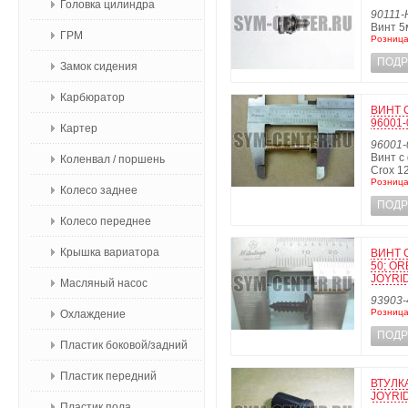
Головка цилиндра
90111-
Винт 5
ГРМ
Розница
ПОДР
Замок сидения
Карбюратор
ВИНТ 
96001-
Картер
96001-
Винт с
Коленвал / поршень
Crox 1
Розница
Колесо заднее
ПОДР
Колесо переднее
Крышка вариатора
ВИНТ 
50; OR
JOYRID
Масляный насос
93903-
Розница
Охлаждение
ПОДР
Пластик боковой/задний
Пластик передний
ВТУЛК
JOYRID
Пластик пола