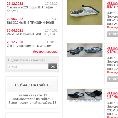
ЗЕРКА
26.12.2022
17:02:20
БЕЛЫЙ
С новым 2023 годом !!!! График
работы
33400-
Зеркал
09.06.2022
17:37:39
005P S
ВЫХОДНЫЕ И ПРАЗДНИЧНЫЕ
000-W
Розница
30.04.2021
17:41:52
ПОДР
РАБОТА В ПРАЗДНИЧНЫЕ ДНИ
23.12.2020
11:28:02
С наступающим новым годом.
ЗЕРКА
другие новости
СЕРЫЙ
33400-
Подписаться на новости:
Зеркал
096S S
000-GZ
Розница
ПОДР
СЕЙЧАС НА САЙТЕ
ЗЕРКА
Гостей на сайте: 13
ЧЕРНЫ
Пользователей на сайте: 0
Всего посетителей на сайте: 13
33400-
Зеркал
231P S
000-KZ
.
Розница