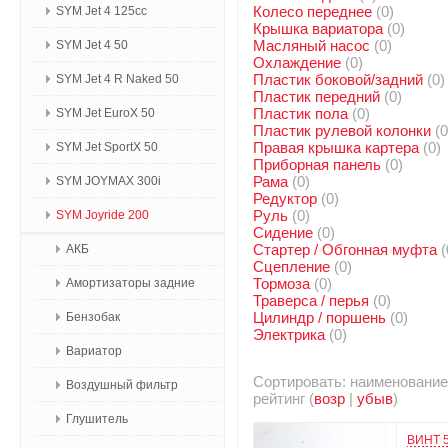
Колесо переднее
(0)
SYM Jet 4 125сс
Крышка вариатора
(0)
Масляный насос
(0)
SYM Jet 4 50
Охлаждение
(0)
Пластик боковой/задний
(0)
SYM Jet 4 R Naked 50
Пластик передний
(0)
Пластик пола
(0)
SYM Jet EuroX 50
Пластик рулевой колонки
(0
Правая крышка картера
(0)
SYM Jet SportX 50
Приборная панель
(0)
Рама
(0)
SYM JOYMAX 300i
Редуктор
(0)
Руль
(0)
SYM Joyride 200
Сидение
(0)
Стартер / Обгонная муфта
(
АКБ
Сцепление
(0)
Тормоза
(0)
Амортизаторы задние
Траверса / перья
(0)
Цилиндр / поршень
(0)
Бензобак
Электрика
(0)
Вариатор
Сортировать: наименование
Воздушный фильтр
рейтинг (
возр
|
убыв
)
Глушитель
ВИНТ 