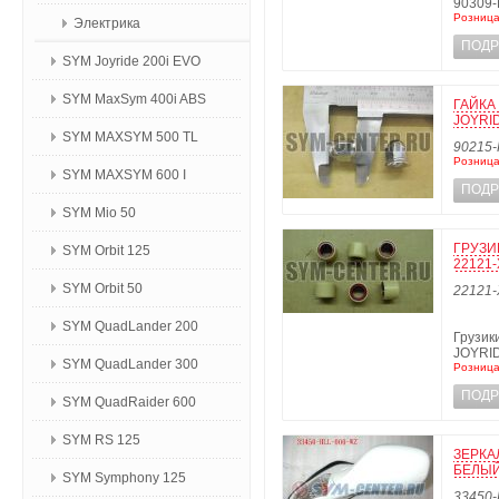
90309
Розница
Электрика
ПОДР
SYM Joyride 200i EVO
SYM MaxSym 400i ABS
ГАЙКА
JOYRID
SYM MAXSYM 500 TL
90215-
Розница
SYM MAXSYM 600 I
ПОДР
SYM Mio 50
ГРУЗИК
SYM Orbit 125
22121-
SYM Orbit 50
22121-
SYM QuadLander 200
Грузик
JOYRID
SYM QuadLander 300
Розница
ПОДР
SYM QuadRaider 600
SYM RS 125
ЗЕРКА
БЕЛЫЙ
SYM Symphony 125
33450-