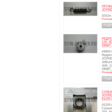
ПРУЖИ
JOYRID
5053A
Розница
ПОДР
РЕДУК
125; J
ORBIT 
44800-
Редукт
JOYRID
JetEur
Jet4_1
ORBIT_
Розница
ПОДР
САЛЬН
JOYRID
91205-
91205-
Сальни
200, J