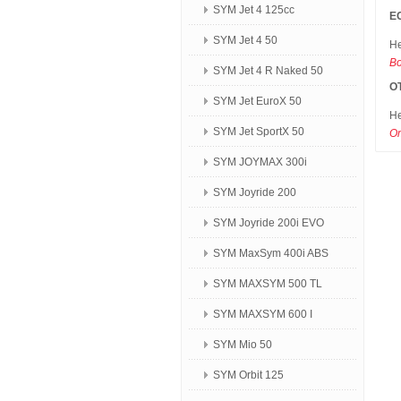
SYM Jet 4 125сс
Е
SYM Jet 4 50
Не
В
SYM Jet 4 R Naked 50
О
SYM Jet EuroX 50
Не
SYM Jet SportX 50
О
SYM JOYMAX 300i
SYM Joyride 200
SYM Joyride 200i EVO
SYM MaxSym 400i ABS
SYM MAXSYM 500 TL
SYM MAXSYM 600 I
SYM Mio 50
SYM Orbit 125