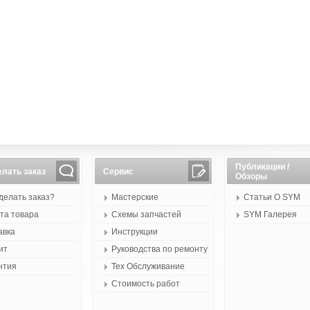
Публикации /
елать заказ
Сервис
Обзоры
сделать заказ?
Мастерские
Статьи О SYM
та товара
Схемы запчастей
SYM Галерея
авка
Инструкции
ит
Руководства по ремонту
нтия
Тех Обслуживание
Стоимость работ